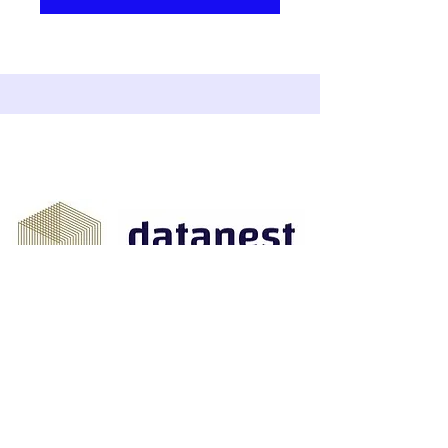
Ας
Book a Call
μιλήσουμε
Μασσαλίας 16,
Κολωνάκι, Αθήνα